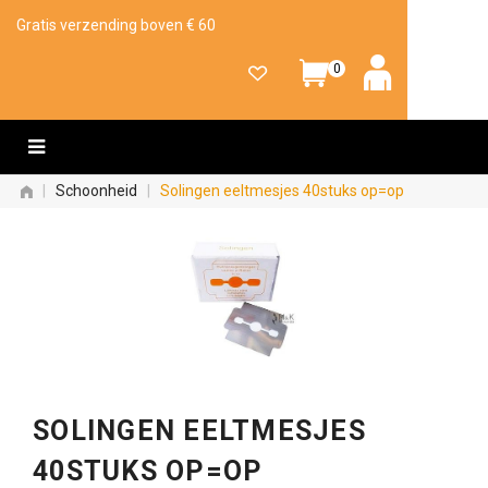
Gratis verzending boven € 60
0
|
Schoonheid
|
Solingen eeltmesjes 40stuks op=op
SOLINGEN EELTMESJES
40STUKS OP=OP