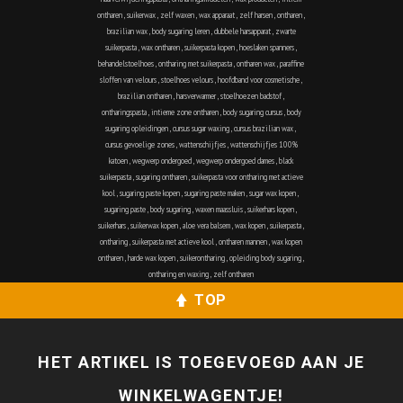
ontharen
,
suikerwax
,
zelf waxen
,
wax apparaat
,
zelf harsen
,
ontharen
,
brazilian wax
,
body sugaring leren
,
dubbele harsapparat
,
zwarte
suikerpasta
,
wax ontharen
,
suikerpasta kopen
,
hoeslaken spanners
,
behandelstoelhoes
,
ontharing met suikerpasta
,
ontharen wax
,
paraffine
sloffen van velours
,
stoelhoes velours
,
hoofdband voor cosmetische
,
brazilian ontharen
,
harsverwarmer
,
stoelhoezen badstof
,
ontharingspasta
,
intieme zone ontharen
,
body sugaring cursus
,
body
sugaring opleidingen
,
cursus sugar waxing
,
cursus brazilian wax
,
cursus gevoelige zones
,
wattenschijfjes
,
wattenschijfjes 100%
katoen
,
wegwerp ondergoed
,
wegwerp ondergoed dames
,
black
suikerpasta
,
sugaring ontharen
,
suikerpasta voor ontharing met actieve
kool
,
sugaring paste kopen
,
sugaring paste maken
,
sugar wax kopen
,
sugaring paste
,
body sugaring
,
waxen maassluis
,
suikerhars kopen
,
suikerhars
,
suikerwax kopen
,
aloe vera balsem
,
wax kopen
,
suikerpasta
,
ontharing
,
suikerpasta met actieve kool
,
ontharen mannen
,
wax kopen
ontharen
,
harde wax kopen
,
suikerontharing
,
opleiding body sugaring
,
ontharing en waxing
,
zelf ontharen
TOP
HET ARTIKEL IS TOEGEVOEGD AAN JE
WINKELWAGENTJE!