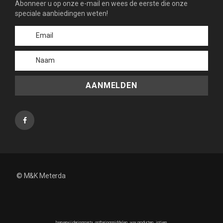
Abonneer u op onze e-mail en wees de eerste die onze
speciale aanbiedingen weten!
AANMELDEN
© M&K Meterda
haarverwijderingspasta
,
ontharingsmiddelen
,
wax producten
,
intiem