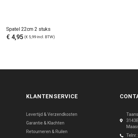
Spatel 22cm 2 stuks
€ 4,95
(€ 5,99 incl. BTW)
KLANTENSERVICE
CONT
Levertijd & Verzendkosten
Taans
3143
Garantie & Klachten
Maass
Retourneren & Ruilen
Telnr