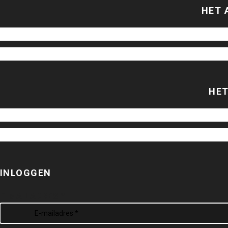
HET 
HET
INLOGGEN
E-MAILADRES *