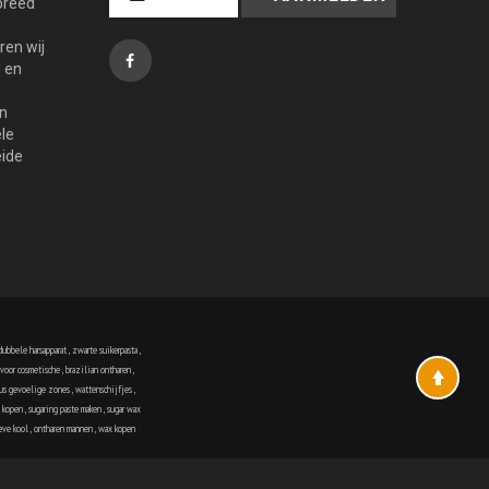
breed
ren wij
 en
n
ele
eide
dubbele harsapparat
,
zwarte suikerpasta
,
voor cosmetische
,
brazilian ontharen
,
sus gevoelige zones
,
wattenschijfjes
,
e kopen
,
sugaring paste maken
,
sugar wax
eve kool
,
ontharen mannen
,
wax kopen