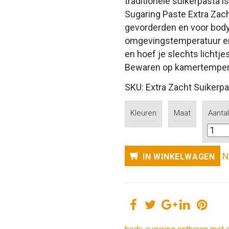
traditionele suikerpasta 
Sugaring Paste Extra Zach
gevorderden en voor body
omgevingstemperatuur en 
en hoef je slechts lichtj
Bewaren op kamertemper
SKU: Extra Zacht Suikerp
Kleuren
Maat
Aantal
N
IN WINKELWAGEN
Facebook
Twitter
Google+
LinkedIn
Pint