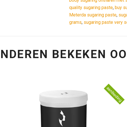
body sugaring ontharen met 
quality sugaring paste
,
buy s
Meterda sugaring paste
,
suga
grams
,
sugaring paste very s
NDEREN BEKEKEN O