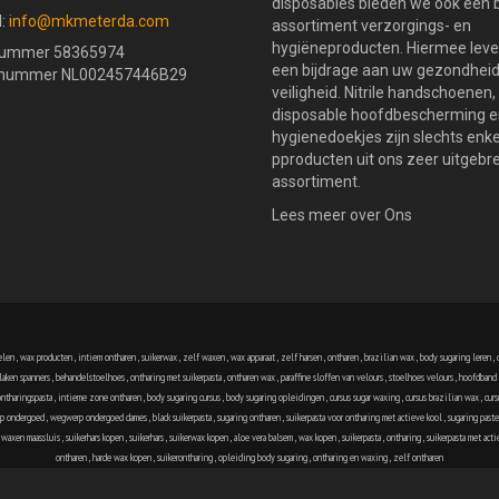
disposables bieden we ook een 
l:
info@mkmeterda.com
assortiment verzorgings- en
hygiëneproducten. Hiermee leve
nummer 58365974
een bijdrage aan uw gezondheid
nummer NL002457446B29
veiligheid. Nitrile handschoenen,
disposable hoofdbescherming e
hygienedoekjes zijn slechts enk
pproducten uit ons zeer uitgebr
assortiment.
Lees meer over Ons
elen
,
wax producten
,
intiem ontharen
,
suikerwax
,
zelf waxen
,
wax apparaat
,
zelf harsen
,
ontharen
,
brazilian wax
,
body sugaring leren
,
laken spanners
,
behandelstoelhoes
,
ontharing met suikerpasta
,
ontharen wax
,
paraffine sloffen van velours
,
stoelhoes velours
,
hoofdband 
ontharingspasta
,
intieme zone ontharen
,
body sugaring cursus
,
body sugaring opleidingen
,
cursus sugar waxing
,
cursus brazilian wax
,
cur
p ondergoed
,
wegwerp ondergoed dames
,
black suikerpasta
,
sugaring ontharen
,
suikerpasta voor ontharing met actieve kool
,
sugaring past
,
waxen maassluis
,
suikerhars kopen
,
suikerhars
,
suikerwax kopen
,
aloe vera balsem
,
wax kopen
,
suikerpasta
,
ontharing
,
suikerpasta met acti
ontharen
,
harde wax kopen
,
suikerontharing
,
opleiding body sugaring
,
ontharing en waxing
,
zelf ontharen