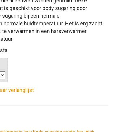
is die al eeuwen worden gebruikt. Deze
t is geschikt voor body sugaring door
 sugaring bij een normale
normale huidtemperatuur. Het is erg zacht
es te verwarmen in een harsverwarmer.
atuur.
asta
aar verlanglijst
erest