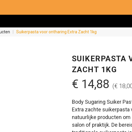
ucten
|
Suikerpasta voor ontharing Extra Zacht 1kg
SUIKERPASTA 
ZACHT 1KG
€ 14,88
(€ 18,0
Body Sugaring Suiker Pas
Extra zachte suikerpasta
natuurlijke producten om 
salon of praktijk. De ber