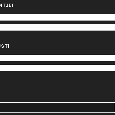
NTJE!
JST!