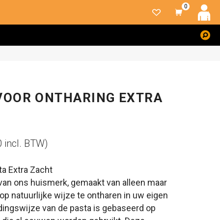
0
Z
N
VOOR ONTHARING EXTRA
0 incl. BTW)
ta Extra Zacht
 van ons huismerk, gemaakt van alleen maar
op natuurlijke wijze te ontharen in uw eigen
eidingswijze van de pasta is gebaseerd op