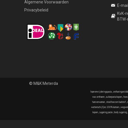
Algemene Voorwaarden
E-mai
Privacybeleid
KvK-
BTW-
© M&K Meterda
haarverwijderingspasta
,
ontharingsmidd
wax ontharen
,
suikerpasta kopen
,
hoes
harsverwarmer
,
stoelhoezen badstof
,
wattenschijfjes 100% katoen
,
wegwer
kopen
,
sugaring paste
,
body sugaring