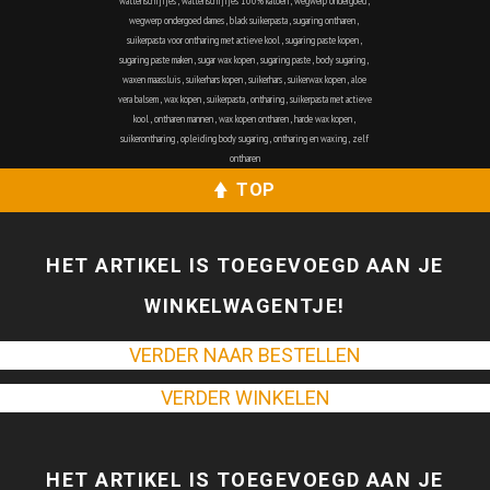
wattenschijfjes
,
wattenschijfjes 100% katoen
,
wegwerp ondergoed
,
wegwerp ondergoed dames
,
black suikerpasta
,
sugaring ontharen
,
suikerpasta voor ontharing met actieve kool
,
sugaring paste kopen
,
sugaring paste maken
,
sugar wax kopen
,
sugaring paste
,
body sugaring
,
waxen maassluis
,
suikerhars kopen
,
suikerhars
,
suikerwax kopen
,
aloe
vera balsem
,
wax kopen
,
suikerpasta
,
ontharing
,
suikerpasta met actieve
kool
,
ontharen mannen
,
wax kopen ontharen
,
harde wax kopen
,
suikerontharing
,
opleiding body sugaring
,
ontharing en waxing
,
zelf
ontharen
TOP
HET ARTIKEL IS TOEGEVOEGD AAN JE
WINKELWAGENTJE!
VERDER NAAR BESTELLEN
VERDER WINKELEN
HET ARTIKEL IS TOEGEVOEGD AAN JE