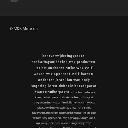
© M&K Meterda
haarverwijderingspasta
,
ontharingsmiddelen
wax producten
,
,
intiem ontharen
suikerwax
zelf
,
,
waxen
wax apparaat
zelf harsen
,
,
,
ontharen
brazilian wax
body
,
,
sugaring leren
dubbele harsapparat
,
zwarte suikerpasta
,
,
wax ontharen
,
suikerpasta
kopen
,
hoeslaken spanners
,
behandelstoelhoes
,
ontharing met
suikerpasta
,
ontharen wax
,
paraffine sloffen van velours
,
stoelhoes
velours
,
hoofdband voor cosmetische
,
brazilian ontharen
,
harsverwarmer
,
stoelhoezen badstof
,
ontharingspasta
,
intieme zone
ontharen
,
body sugaring cursus
,
body sugaring opleidingen
,
cursus
sugar waxing
,
cursus brazilian wax
,
cursus gevoelige zones
,