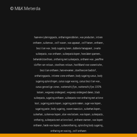
© M&K Meterda
haarverwijderingspasta
,
ontharingsmiddelen
,
wax producten
,
intiem
ontharen
,
suikerwax
,
zelf waxen
,
wax apparaat
,
zelf harsen
,
ontharen
,
brazilian wax
,
body sugaring leren
,
dubbele harsapparat
,
zwarte
suikerpasta
,
wax ontharen
,
suikerpasta kopen
,
hoeslaken spanners
,
behandelstoelhoes
,
ontharing met suikerpasta
,
ontharen wax
,
paraffine
sloffen van velours
,
stoelhoes velours
,
hoofdband voor cosmetische
,
brazilian ontharen
,
harsverwarmer
,
stoelhoezen badstof
,
ontharingspasta
,
intieme zone ontharen
,
body sugaring cursus
,
body
sugaring opleidingen
,
cursus sugar waxing
,
cursus brazilian wax
,
cursus gevoelige zones
,
wattenschijfjes
,
wattenschijfjes 100%
katoen
,
wegwerp ondergoed
,
wegwerp ondergoed dames
,
black
suikerpasta
,
sugaring ontharen
,
suikerpasta voor ontharing met actieve
kool
,
sugaring paste kopen
,
sugaring paste maken
,
sugar wax kopen
,
sugaring paste
,
body sugaring
,
waxen maassluis
,
suikerhars kopen
,
suikerhars
,
suikerwax kopen
,
aloe vera balsem
,
wax kopen
,
suikerpasta
,
ontharing
,
suikerpasta met actieve kool
,
ontharen mannen
,
wax kopen
ontharen
,
harde wax kopen
,
suikerontharing
,
opleiding body sugaring
,
ontharing en waxing
,
zelf ontharen