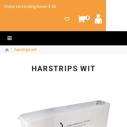
Gratis verzending boven € 60
0
|
harstrips wit
HARSTRIPS WIT